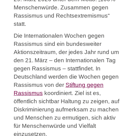
Menschenwürde. Zusammen gegen
Rassismus und Rechtsextremismus“
statt.
Die Internationalen Wochen gegen
Rassismus sind ein bundesweiter
Aktionszeitraum, der jedes Jahr rund um
den 21.
M
ä
rz
–
den Internationalen Tag
gegen Rassismus
–
stattfindet. In
Deutschland werden die Wochen gegen
Rassismus von der
Stiftung
gegen
Rassismus
koordiniert.
Ziel ist es,
ö
ffentlich sichtbar Haltung zu zeigen, auf
Diskriminierung aufmerksam zu machen
und Menschen zu ermutigen, sich aktiv
f
ü
r Menschenw
ü
rde und Vielfalt
einzusetzen.